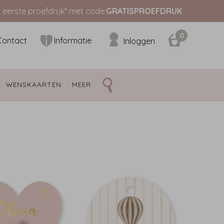
s eerste proefdruk* met code:
GRATISPROEFDRUK
0
Contact
Informatie
Inloggen
WENSKAARTEN 
MEER 