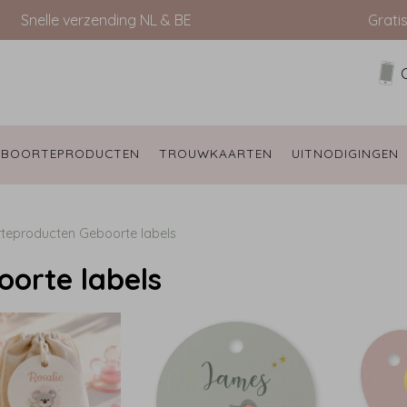
Snelle verzending NL & BE
Grati
EBOORTEPRODUCTEN 
TROUWKAARTEN 
UITNODIGINGEN 
teproducten
Geboorte labels
oorte labels