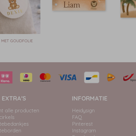
L MET GOUDFOLIE
 EXTRA'S
INFORMATIE
ht alle producten
Heidysign
irkels
FAQ
tebedankjes
Pinterest
teborden
Instagram