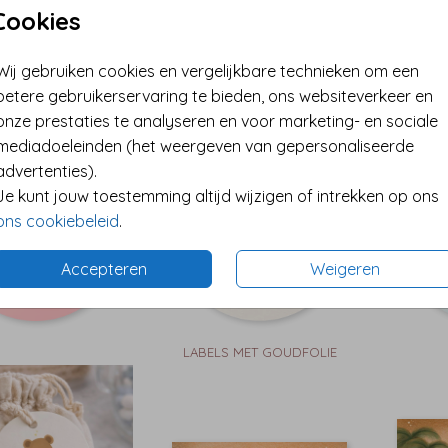
Cookies
Wij gebruiken cookies en vergelijkbare technieken om een
betere gebruikerservaring te bieden, ons websiteverkeer en
onze prestaties te analyseren en voor marketing- en sociale
 MET EIGEN FOTO
LABEL MET EIGEN FOTO
LABE
mediadoeleinden (het weergeven van gepersonaliseerde
advertenties).
Je kunt jouw toestemming altijd wijzigen of intrekken op ons
ons cookiebeleid
.
Accepteren
Weigeren
LABELS MET GOUDFOLIE