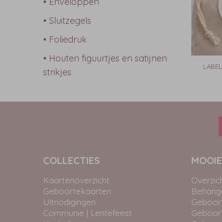
• Enveloppen
• Sluitzegels
• Foliedruk
• Houten figuurtjes en satijnen
LABE
strikjes
COLLECTIES
MOOIE
Kaartenoverzicht
Overzic
Geboortekaarten
Behangc
Uitnodigingen
Geboor
Communie | Lentefeest
Geboor