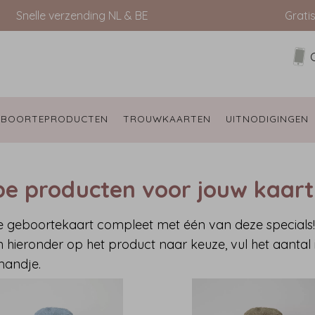
Snelle verzending NL & BE
Grati
EBOORTEPRODUCTEN 
TROUWKAARTEN 
UITNODIGINGEN 
pe producten voor jouw kaart
 geboortekaart compleet met één van deze specials! 
n hieronder op het product naar keuze, vul het aantal i
mandje.