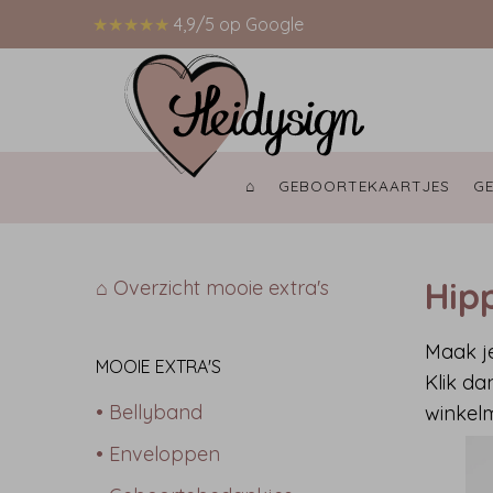
★★★★★
4,9/5 op Google
⌂ 
GEBOORTEKAARTJES 
G
Hip
⌂ Overzicht mooie extra's
Maak je
MOOIE EXTRA'S
Klik da
• Bellyband
winkel
• Enveloppen