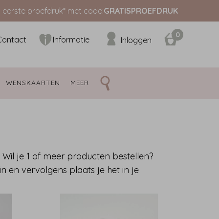
s eerste proefdruk* met code:
GRATISPROEFDRUK
0
Contact
Informatie
Inloggen
WENSKAARTEN 
MEER 
Wil je 1 of meer producten bestellen?
n en vervolgens plaats je het in je