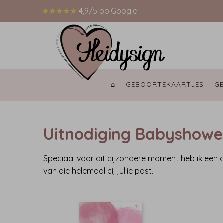
★★★★★
4,9/5 op Google
⌂ 
GEBOORTEKAARTJES 
G
Uitnodiging Babyshowe
Speciaal voor dit bijzondere moment heb ik een
van die helemaal bij jullie past.