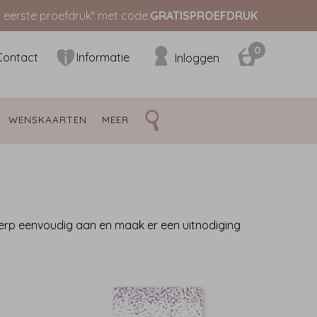
s eerste proefdruk* met code:
GRATISPROEFDRUK
0
Contact
Informatie
Inloggen
WENSKAARTEN 
MEER 
werp eenvoudig aan en maak er een uitnodiging