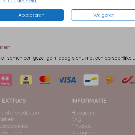
ons cookiebeleid
.
Accepteren
Weigeren
eren
f samen een gezellige middag plant, met een persoonlijke ui
 EXTRA'S
INFORMATIE
ht alle producten
Heidysign
irkels
FAQ
tebedankjes
Pinterest
teborden
Instagram