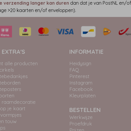
e verzending langer kan duren
dan dat je van PostNL en/o
lage >20 kaarten en/of enveloppen).
 EXTRA'S
INFORMATIE
ht alle producten
Heidysign
irkels
FAQ
tebedankjes
Pinterest
teborden
Instagram
teposters
Facebook
oorten
Kleurplaten
 raamdecoratie
 op je kaart
BESTELLEN
 vormpjes
Werkwijze
en touw
Proefdruk
ips
Prijzen