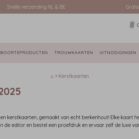
Snelle verzending NL & BE
Grati
EBOORTEPRODUCTEN 
TROUWKAARTEN 
UITNODIGINGEN 
⌂ > Kerstkaarten
 2025
uten kerstkaarten, gemaakt van echt berkenhout! Elke kaart h
n de editor en bestel een proefdruk en ervaar zelf de luxe v