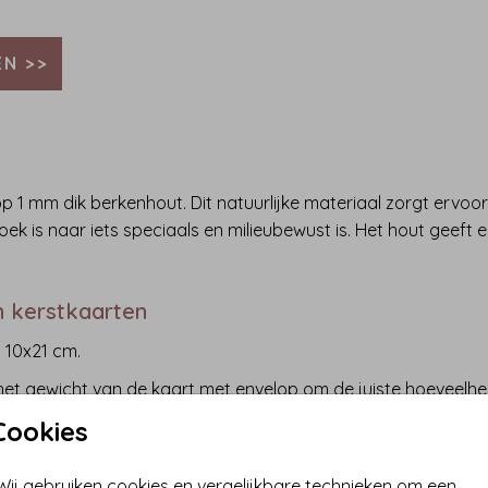
N >>
1 mm dik berkenhout. Dit natuurlijke materiaal zorgt ervoor 
p zoek is naar iets speciaals en milieubewust is. Het hout gee
n kerstkaarten
 10x21 cm.
 het gewicht van de kaart met envelop om de juiste hoeveelhe
stal één postzegel.
Cookies
 werkdagen.
Wij gebruiken cookies en vergelijkbare technieken om een