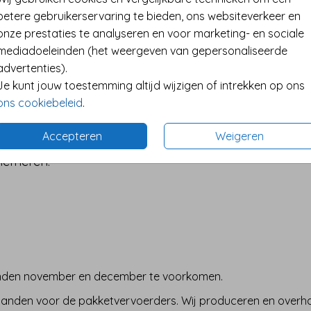
betere gebruikerservaring te bieden, ons websiteverkeer en
onze prestaties te analyseren en voor marketing- en sociale
mediadoeleinden (het weergeven van gepersonaliseerde
oefdruk voor slechts €4,00. Kies jouw favoriete envelop en 
advertenties).
jzen.
Je kunt jouw toestemming altijd wijzigen of intrekken op ons
rstkaarten
ons cookiebeleid
.
rlijke nerven
Accepteren
Weigeren
chemeren.
.
aanden november en december te voorkomen.
anden voor de pakketvervoerders. Wij produceren en over