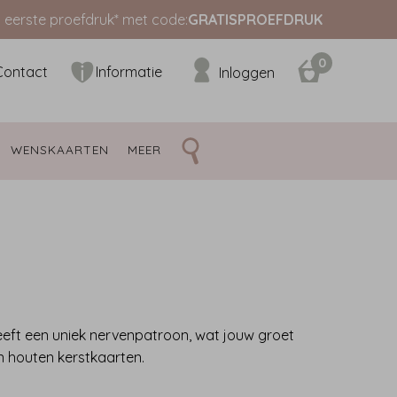
s eerste proefdruk* met code:
GRATISPROEFDRUK
0
Contact
Informatie
Inloggen
WENSKAARTEN 
MEER 
eeft een uniek nervenpatroon, wat jouw groet
an houten kerstkaarten.