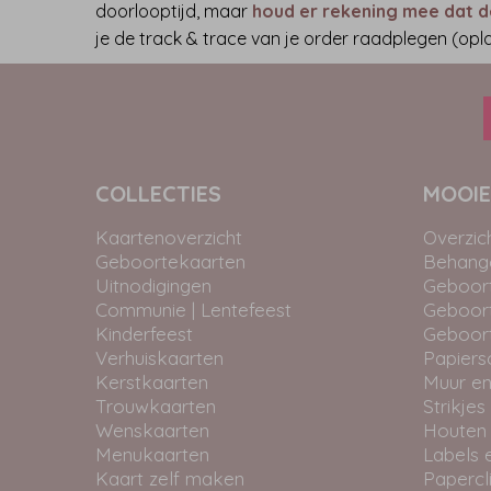
doorlooptijd, maar
houd er rekening mee dat d
je de track & trace van je order raadplegen (op
COLLECTIES
MOOIE
Kaartenoverzicht
Overzic
Geboortekaarten
Behangc
Uitnodigingen
Geboor
Communie | Lentefeest
Geboor
Kinderfeest
Geboor
Verhuiskaarten
Papiers
Kerstkaarten
Muur en
Trouwkaarten
Strikjes
Wenskaarten
Houten
Menukaarten
Labels 
Kaart zelf maken
Papercl