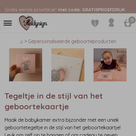
Gratis eerste proefdruk*
met code: GRATISPROEFDRUK
0
⌂ > Gepersonaliseerde geboorteproducten
Tegeltje in de stijl van het
geboortekaartje
Maak de babykamer extra bijzonder met een uniek
geboortetegeltje in de stijl van het geboortekaartje!
Leuk om zelf op te hangen of om cadeau te geven.