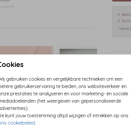
passend
✓ Best
✓ Extra
n een
* Kleine
al
Prijzen
Cookies
Wij gebruiken cookies en vergelijkbare technieken om een
betere gebruikerservaring te bieden, ons websiteverkeer en
onze prestaties te analyseren en voor marketing- en sociale
mediadoeleinden (het weergeven van gepersonaliseerde
advertenties).
te­
Je kunt jouw toestemming altijd wijzigen of intrekken op ons
ons cookiebeleid
.