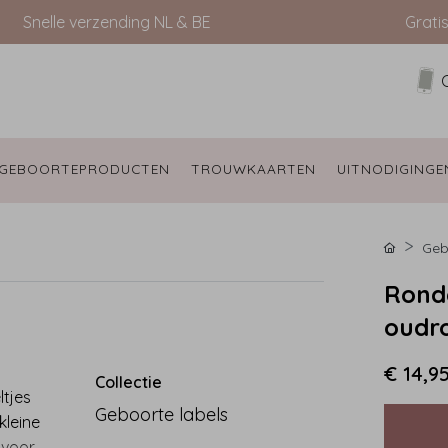
Snelle verzending NL & BE
Grati
GEBOORTEPRODUCTEN 
TROUWKAARTEN 
UITNODIGINGE
Geb
Ronde
oudro
€ 14,9
Collectie
ltjes
Geboorte labels
kleine
n voor