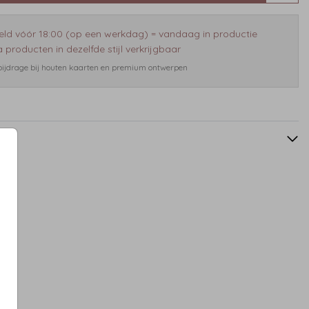
eld vóór 18:00 (op een werkdag) = vandaag in productie
 producten in dezelfde stijl verkrijgbaar
 bijdrage bij houten kaarten en premium ontwerpen