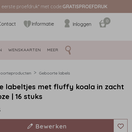
s eerste proefdruk* met code:
GRATISPROEFDRUK
0
Contact
Informatie
Inloggen
N 
WENSKAARTEN 
MEER 
oorteproducten
Geboorte labels
 labeltjes met fluffy koala in zacht
ze | 16 stuks
5
Bewerken