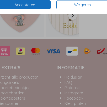
Accepteren
Weigeren
 EXTRA'S
INFORMATIE
rzicht alle producten
Heidysign
angcirkels
FAQ
oortebedankjes
Pinterest
oorteborden
Instagram
oorteposters
Facebook
iersoorten
Kleurplaten