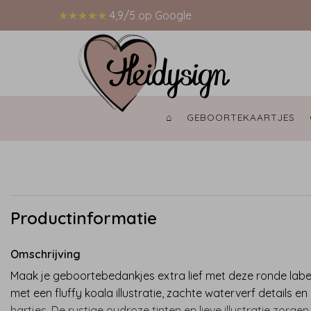
★★★★★
4,9/5 op Google
⌂ 
GEBOORTEKAARTJES 
Productinformatie
Omschrijving
Maak je geboorte­bedankjes extra lief met deze ronde labe
met een fluffy koala illustratie, zachte waterverf details en 
hartjes. De rustige oudroze tinten en lieve illustratie zorge