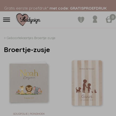
Gratis eerste proefdruk*
met code: GRATISPROEFDRUK
0
>
Geboortekaartjes
Broertje-zusje
Broertje-zusje
GOUDFOLIE | RONDHOEK