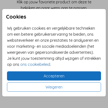
Klik op jouw favoriete product om deze te
bekijken en naar wens aan te passen.
Cookies
Wil je één van onze andere producten of
kom je er niet uit? Laat het ons weten!
Wij gebruiken cookies en vergelijkbare technieken
om een betere gebruikerservaring te bieden, ons
WIJ HELPEN JE GRAAG! →
websiteverkeer en onze prestaties te analyseren en
voor marketing- en sociale mediadoeleinden (het
weergeven van gepersonaliseerde advertenties).
Geboortevlag
Tuinbord
Je kunt jouw toestemming altijd wijzigen of intrekken
Hang de vlag maar uit als
Met een tuinbord in jullie
op ons
ons cookiebeleid
.
jullie kindje is geboren!
tuin laat je iedereen zien
Met een vlag met de
dat jullie kindje is geboren!
Accepteren
naam van jullie kindje bij
Het tuinbord is gemaakt
Weigeren
de voordeur maak je het
van stevig materiaal
exta feestelijk!
zodat het lang mee gaat.