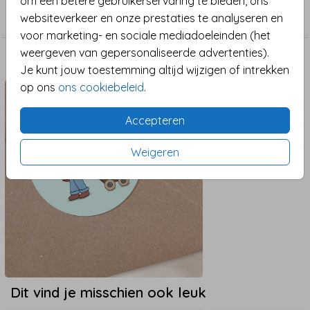
om een betere gebruikerservaring te bieden, ons
proefdruk bestellen om te zien hoe prachtig het er in
Broertje-zusje
websiteverkeer en onze prestaties te analyseren en
het echt uitziet. Laten we samen deze bijzondere
voor marketing- en sociale mediadoeleinden (het
gebeurtenis vieren!
weergeven van gepersonaliseerde advertenties).
Maak het compleet
Je kunt jouw toestemming altijd wijzigen of intrekken
op ons
ons cookiebeleid
.
Accepteren
Weigeren
Dit vind je misschien ook leuk