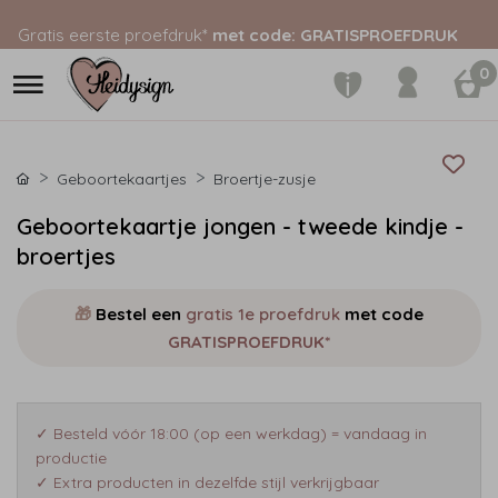
Gratis eerste proefdruk*
met code: GRATISPROEFDRUK
0
Geboortekaartjes
Broertje-zusje
Geboortekaartje jongen - tweede kindje -
broertjes
🎁
Bestel een
gratis 1e proefdruk
met code
GRATISPROEFDRUK*
✓ Besteld vóór 18:00 (op een werkdag) = vandaag in
productie
✓ Extra producten in dezelfde stijl verkrijgbaar