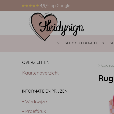
★★★★★
4,9/5 op Google
⌂ 
GEBOORTEKAARTJES 
G
OVERZICHTEN
>
Cadea
Kaartenoverzicht
Rug
INFORMATIE EN PRIJZEN
• Werkwijze
• Proefdruk