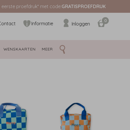
s eerste proefdruk* met code:
GRATISPROEFDRUK
0
Contact
Informatie
Inloggen
WENSKAARTEN 
MEER 