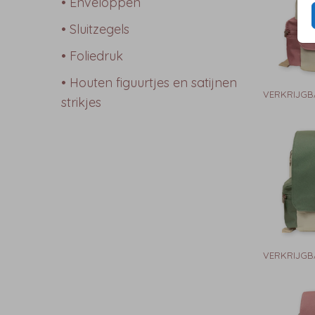
• Enveloppen
• Sluitzegels
• Foliedruk
• Houten figuurtjes en satijnen
VERKRIJGB
strikjes
VERKRIJGB