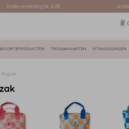
Snelle verzending NL & BE
Grati
EBOORTEPRODUCTEN 
TROUWKAARTEN 
UITNODIGINGEN 
u
Rugzak
zak