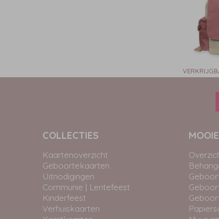
VERKRIJGB
COLLECTIES
MOOIE
Kaartenoverzicht
Overzic
Geboortekaarten
Behangc
Uitnodigingen
Geboor
Communie | Lentefeest
Geboor
Kinderfeest
Geboor
Verhuiskaarten
Papiers