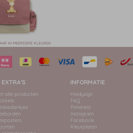
AAR IN MEERDERE KLEUREN
 EXTRA'S
INFORMATIE
ht alle producten
Heidysign
irkels
FAQ
tebedankjes
Pinterest
teborden
Instagram
teposters
Facebook
oorten
Kleurplaten