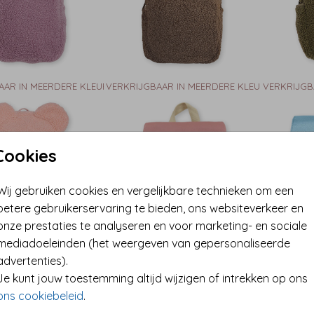
AAR IN MEERDERE KLEUREN
VERKRIJGBAAR IN MEERDERE KLEUREN
VERKRIJGB
Cookies
Wij gebruiken cookies en vergelijkbare technieken om een
betere gebruikerservaring te bieden, ons websiteverkeer en
onze prestaties te analyseren en voor marketing- en sociale
mediadoeleinden (het weergeven van gepersonaliseerde
AAR IN MEERDERE KLEUREN
VERKRIJGBAAR IN MEERDERE KLEUREN
VERKRIJGB
advertenties).
Je kunt jouw toestemming altijd wijzigen of intrekken op ons
ons cookiebeleid
.