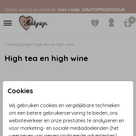
Gratis eerste proefdruk*
met code: GRATISPROEFDRUK
0
>
Uitnodigingen
High tea en high wine
High tea en high wine
Cookies
Wij gebruiken cookies en vergelijkbare technieken
om een betere gebruikerservaring te bieden, ons
websiteverkeer en onze prestaties te analyseren en
voor marketing- en sociale mediadoeleinden (het
weergeven van gepersonaliseerde advertenties).