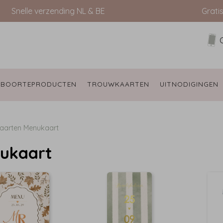
Snelle verzending NL & BE
Grati
EBOORTEPRODUCTEN 
TROUWKAARTEN 
UITNODIGINGEN 
aarten
Menukaart
ukaart