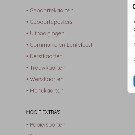
• Geboortekaarten
• Geboorteposters
• Uitnodigingen
• Communie en Lentefeest
• Kerstkaarten
• Trouwkaarten
• Wenskaarten
• Menukaarten
MOOIE EXTRA'S
• Papiersoorten