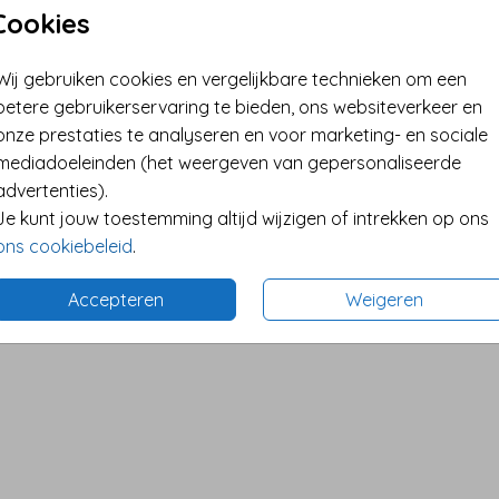
Cookies
Wij gebruiken cookies en vergelijkbare technieken om een
betere gebruikerservaring te bieden, ons websiteverkeer en
onze prestaties te analyseren en voor marketing- en sociale
GOUDFOLIE
mediadoeleinden (het weergeven van gepersonaliseerde
advertenties).
Je kunt jouw toestemming altijd wijzigen of intrekken op ons
ons cookiebeleid
.
Accepteren
Weigeren