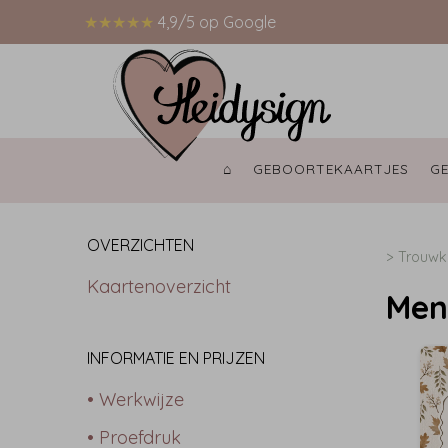
★★★★★
4,9/5 op Google
⌂ 
GEBOORTEKAARTJES 
G
OVERZICHTEN
>
Trouwk
Kaartenoverzicht
Men
INFORMATIE EN PRIJZEN
• Werkwijze
• Proefdruk