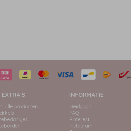
 EXTRA'S
INFORMATIE
ht alle producten
Heidysign
irkels
FAQ
tebedankjes
Pinterest
teborden
Instagram