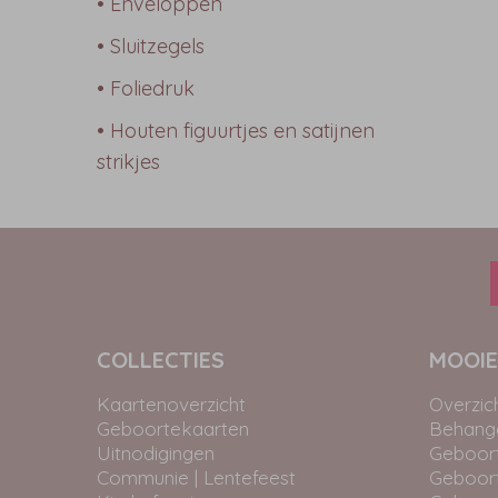
• Enveloppen
• Sluitzegels
• Foliedruk
• Houten figuurtjes en satijnen
strikjes
COLLECTIES
MOOIE
Kaartenoverzicht
Overzic
Geboortekaarten
Behangc
Uitnodigingen
Geboor
Communie | Lentefeest
Geboor