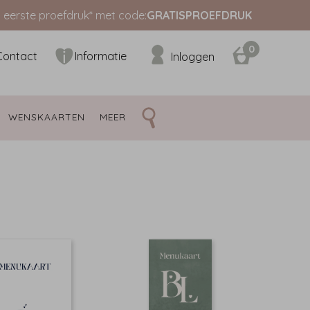
s eerste proefdruk* met code:
GRATISPROEFDRUK
0
Contact
Informatie
Inloggen
WENSKAARTEN 
MEER 