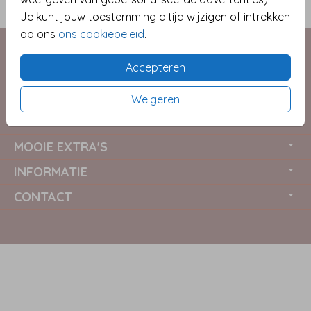
Je kunt jouw toestemming altijd wijzigen of intrekken
NAAMKAARTJES 50X80MM DIY
op ons
ons cookiebeleid
.
Accepteren
Weigeren
COLLECTIES
MOOIE EXTRA'S
INFORMATIE
CONTACT