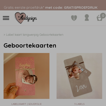
Gratis eerste proefdruk*
met code: GRATISPROEFDRUK
0
>
Label kaart langwerpig
Geboortekaarten
Geboortekaarten
LABELKAART | GOUDFOLIE
3 LABELS