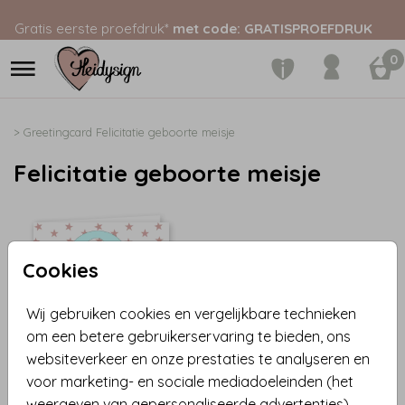
Gratis eerste proefdruk*
met code: GRATISPROEFDRUK
0
>
Greetingcard
Felicitatie geboorte meisje
Felicitatie geboorte meisje
Cookies
Wij gebruiken cookies en vergelijkbare technieken
om een betere gebruikerservaring te bieden, ons
websiteverkeer en onze prestaties te analyseren en
voor marketing- en sociale mediadoeleinden (het
weergeven van gepersonaliseerde advertenties).