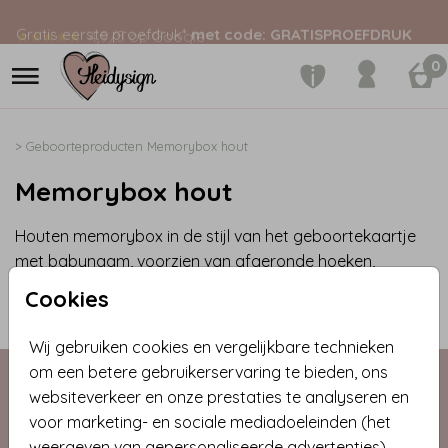
Gratis eerste proefdruk*
met code: GRATISPROEFDRUK
★★★★★
4,9/5 op Google
0
>
Geboorteproducten
Memorybox hout
Memorybox hout
Houten memorybox in de stijl van het geboortekaartje
met babynaam, voorzien van afgeronde hoeken,
handgrepen aan beide zijden en een stevig vastzittend
Cookies
deksel. Het is een prachtige houten kist om kostbare
items van de baby in te bewaren.
Wij gebruiken cookies en vergelijkbare technieken
om een betere gebruikerservaring te bieden, ons
websiteverkeer en onze prestaties te analyseren en
voor marketing- en sociale mediadoeleinden (het
weergeven van gepersonaliseerde advertenties).