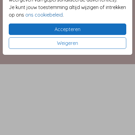
Je kunt jouw toestemming altijd wijzigen of intrekken
COLLECTIES
op ons
ons cookiebeleid
.
MOOIE EXTRA'S
Accepteren
INFORMATIE
Weigeren
CONTACT