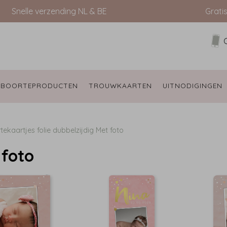
Snelle verzending NL & BE
Grati
EBOORTEPRODUCTEN 
TROUWKAARTEN 
UITNODIGINGEN 
ekaartjes folie dubbelzijdig
Met foto
 foto