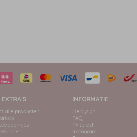
 EXTRA'S
INFORMATIE
ht alle producten
Heidysign
irkels
FAQ
tebedankjes
Pinterest
teborden
Instagram