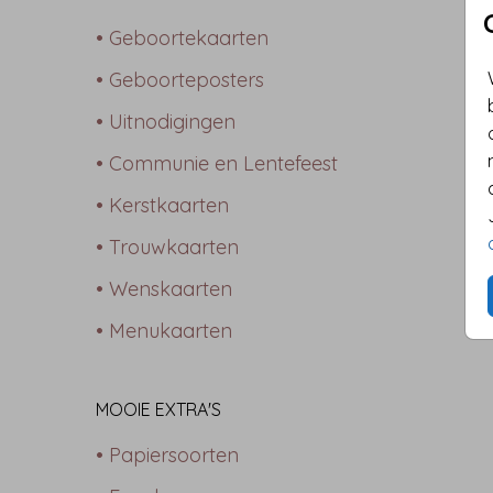
• Geboortekaarten
• Geboorteposters
• Uitnodigingen
• Communie en Lentefeest
• Kerstkaarten
• Trouwkaarten
• Wenskaarten
• Menukaarten
MOOIE EXTRA'S
• Papiersoorten