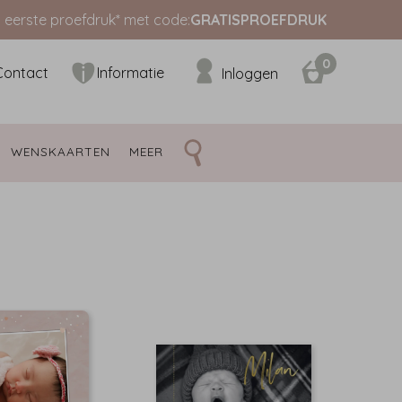
s eerste proefdruk* met code:
GRATISPROEFDRUK
0
Contact
Informatie
Inloggen
WENSKAARTEN 
MEER 