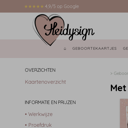
★★★★★
4,9/5 op Google
⌂ 
GEBOORTEKAARTJES 
G
OVERZICHTEN
>
Geboort
Kaartenoverzicht
Met
INFORMATIE EN PRIJZEN
• Werkwijze
• Proefdruk