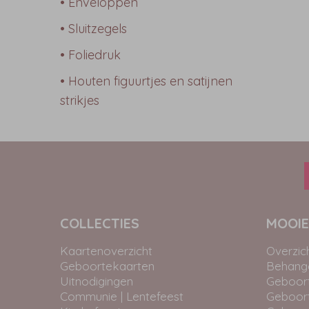
• Enveloppen
• Sluitzegels
• Foliedruk
• Houten figuurtjes en satijnen
strikjes
COLLECTIES
MOOIE
Kaartenoverzicht
Overzic
Geboortekaarten
Behangc
Uitnodigingen
Geboor
Communie | Lentefeest
Geboor