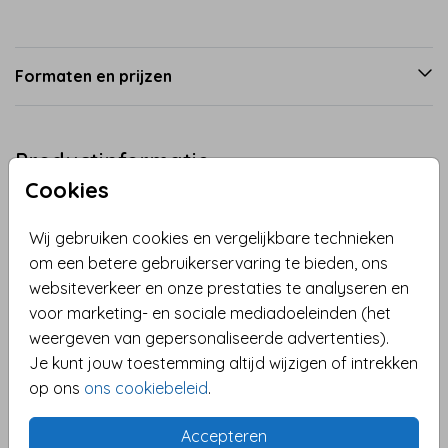
Formaten en prijzen
Productinformatie
Cookies
Omschrijving
Wij gebruiken cookies en vergelijkbare technieken
Felicitatie kaart voor de geboorte van een meisje.
om een betere gebruikerservaring te bieden, ons
Typografische kaart met de tekst; "Veel geluk met
websiteverkeer en onze prestaties te analyseren en
jullie ukkepuk." Pas de kaart naar wens aan en verras
voor marketing- en sociale mediadoeleinden (het
de kersverse ouders met deze leuke kaart in de
weergeven van gepersonaliseerde advertenties).
brievenbus.
Toon meer
Je kunt jouw toestemming altijd wijzigen of intrekken
op ons
ons cookiebeleid
.
Collectie
Felicitatie geboorte
Accepteren