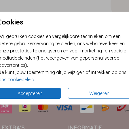
Cookies
✓ Best
Wij gebruiken cookies en vergelijkbare technieken om een
✓ Extra
betere gebruikerservaring te bieden, ons websiteverkeer en
* Kleine
onze prestaties te analyseren en voor marketing- en sociale
mediadoeleinden (het weergeven van gepersonaliseerde
advertenties).
Je kunt jouw toestemming altijd wijzigen of intrekken op ons
Format
ons cookiebeleid
.
Accepteren
Weigeren
 EXTRA'S
INFORMATIE