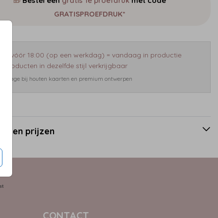
🎁
Bestel een
gratis 1e proefdruk
met code
GRATISPROEFDRUK*
eld vóór 18:00 (op een werkdag) = vandaag in productie
 producten in dezelfde stijl verkrijgbaar
 bijdrage bij houten kaarten en premium ontwerpen
en en prijzen
CONTACT