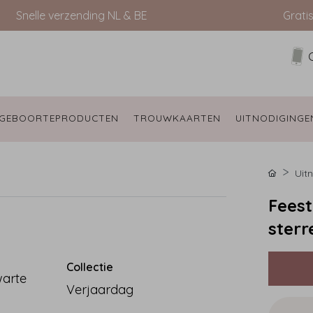
Snelle verzending NL & BE
Grati
GEBOORTEPRODUCTEN 
TROUWKAARTEN 
UITNODIGINGE
Uit
Feest
sterr
Collectie
warte
Verjaardag