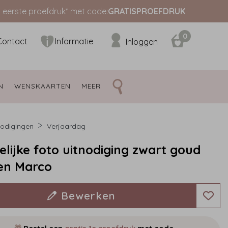
s eerste proefdruk* met code:
GRATISPROEFDRUK
0
Contact
Informatie
Inloggen
N 
WENSKAARTEN 
MEER 
nodigingen
Verjaardag
elijke foto uitnodiging zwart goud
en Marco
Bewerken