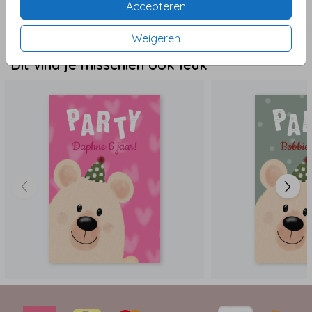
Accepteren
maken.
Kinderfeest
Weigeren
Dit vind je misschien ook leuk