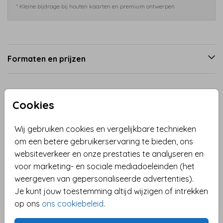
* Kleine bijdrage bij houten kaarten en premium ontwerpen
Formaten en prijzen
Productinformatie
Cookies
Omschrijving
Wij gebruiken cookies en vergelijkbare technieken
Betreed het koninkrijk van avontuur met onze
om een betere gebruikerservaring te bieden, ons
uitnodiging die is versierd met een schattig riddertje,
websiteverkeer en onze prestaties te analyseren en
klaar om de strijd aan te gaan! Deze kaart is perfect
voor marketing- en sociale mediadoeleinden (het
om al je dappere vrienden uit te nodigen voor een
weergeven van gepersonaliseerde advertenties).
dag vol spannende missies en ridderlijke plezier! Pas
Je kunt jouw toestemming altijd wijzigen of intrekken
Toon meer
de tekst aan, verander de kleuren en voeg je eigen
op ons
ons cookiebeleid
.
unieke details toe om je uitnodiging nog specialer te
Collectie