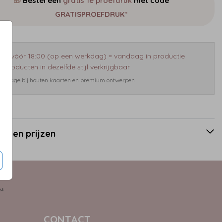
🎁
Bestel een
gratis 1e proefdruk
met code
GRATISPROEFDRUK*
eld vóór 18:00 (op een werkdag) = vandaag in productie
 producten in dezelfde stijl verkrijgbaar
 bijdrage bij houten kaarten en premium ontwerpen
en en prijzen
CONTACT