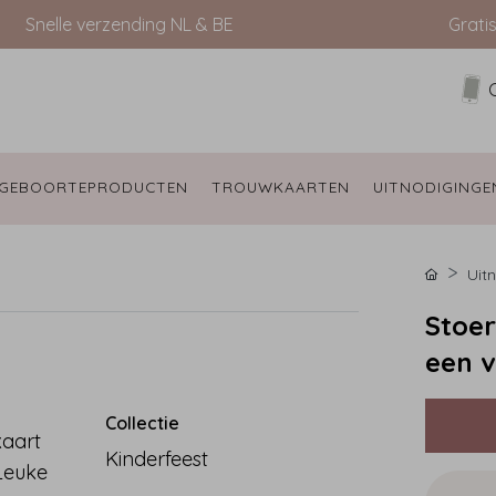
Snelle verzending NL & BE
Grati
GEBOORTEPRODUCTEN 
TROUWKAARTEN 
UITNODIGINGE
Uit
Stoer
een v
Collectie
kaart
Kinderfeest
 Leuke