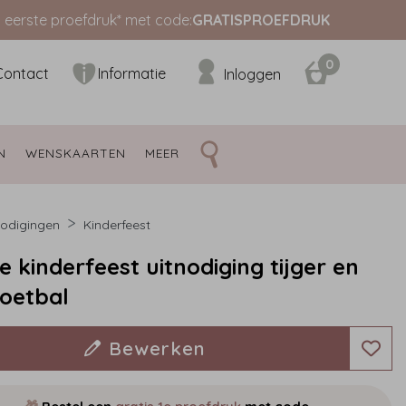
s eerste proefdruk* met code:
GRATISPROEFDRUK
0
Contact
Informatie
Inloggen
N 
WENSKAARTEN 
MEER 
nodigingen
Kinderfeest
e kinderfeest uitnodiging tijger en
oetbal
Bewerken