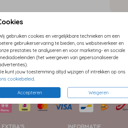
Cookies
✓ Best
Wij gebruiken cookies en vergelijkbare technieken om een
✓ Extra
betere gebruikerservaring te bieden, ons websiteverkeer en
* Kleine
onze prestaties te analyseren en voor marketing- en sociale
mediadoeleinden (het weergeven van gepersonaliseerde
advertenties).
Je kunt jouw toestemming altijd wijzigen of intrekken op ons
Format
ons cookiebeleid
.
Accepteren
Weigeren
 EXTRA'S
INFORMATIE