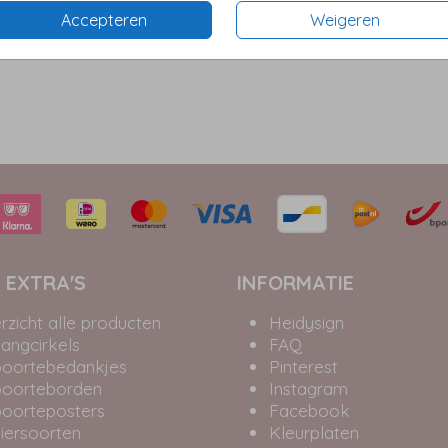
Accepteren
Weigeren
 EXTRA'S
INFORMATIE
rzicht alle producten
Heidysign
angcirkels
FAQ
oortebedankjes
Pinterest
oorteborden
Instagram
oorteposters
Facebook
iersoorten
Kleurplaten