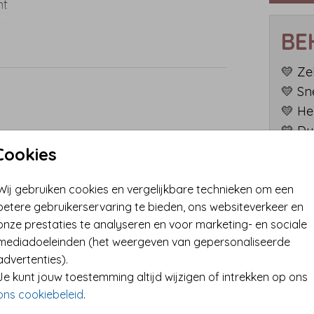
nt
n.
BE
n. De
tex.
💛 Ze
t is
💛 Sn
n
💛 He
💛 Du
leuk!
💛 Te
Cookies
en
💛 Le
ag!
Wij gebruiken cookies en vergelijkbare technieken om een
Wil je
betere gebruikerservaring te bieden, ons websiteverkeer en
met on
onze prestaties te analyseren en voor marketing- en sociale
maten
mediadoeleinden (het weergeven van gepersonaliseerde
advertenties).
Je kunt jouw toestemming altijd wijzigen of intrekken op ons
ons cookiebeleid
.
Prijzen