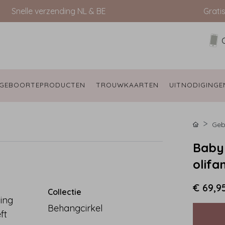
Snelle verzending NL & BE
Grati
GEBOORTEPRODUCTEN 
TROUWKAARTEN 
UITNODIGINGE
Geb
Babyk
olifa
€ 69,9
Collectie
ing
Behangcirkel
ft