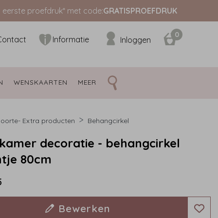
s eerste proefdruk* met code:
GRATISPROEFDRUK
0
Contact
Informatie
Inloggen
N 
WENSKAARTEN 
MEER 
oorte- Extra producten
Behangcirkel
amer decoratie - behangcirkel
ntje 80cm
5
Bewerken