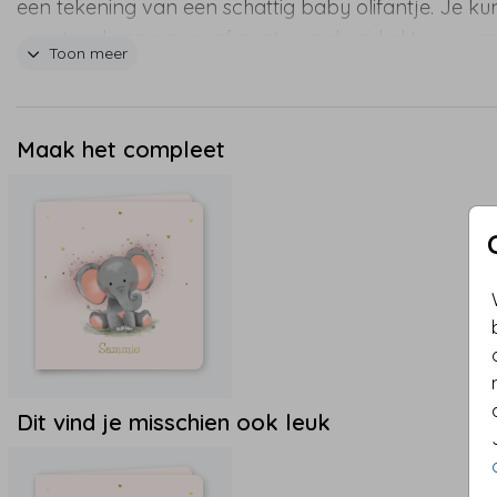
een tekening van een schattig baby olifantje. Je ku
eventueel een naam of quote op de cirkel toevoege
Toon meer
Ook de achtergrondkleur is naar wens aan te passe
behangcirkel wordt gedrukt op het materiaal Gekko
Dit is een zelfklevend en kreukvrij (textiel)behang. He
Maak het compleet
gemakkelijk en dus zonder lijm te bevestigen op ee
gladde muur. De hangcirkel is herpositioneerbaar,
kreukvrij en waterbestendig. Super handig en super 
Deze cirkel heeft een doorsnede van 80cm. Wil je e
maat groter? Laat het ons weten! Wij helpen je gra
Dit vind je misschien ook leuk