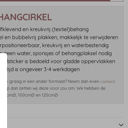
HANGCIRKEL
lfklevend en kreukvrij (textiel)behang
el en bubbelvrij plakken, makkelijk te verwijderen
rpositioneerbaar, kreukvrij en waterbestendig
s geen water, sponsjes of behangplaksel nodig
xtielsticker is bedoeld voor gladde oppervlakken
vertijd is ongeveer 3-4 werkdagen
 deze graag in een ander formaat? Neem dan even
contact
s op dan zetten wij deze voor jou om. We hebben de
: 80cm∅, 100cm∅ en 120cm∅