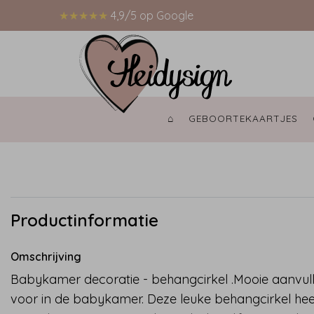
★★★★★
4,9/5 op Google
⌂ 
GEBOORTEKAARTJES 
Productinformatie
Omschrijving
Babykamer decoratie - behangcirkel .Mooie aanvull
voor in de babykamer. Deze leuke behangcirkel hee