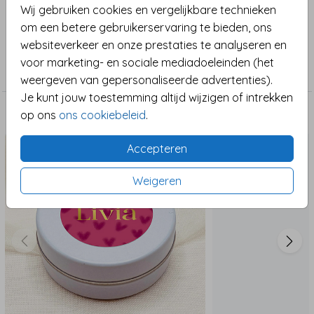
meisjeskamer.
Toon meer
Wij gebruiken cookies en vergelijkbare technieken
om een betere gebruikerservaring te bieden, ons
Maak de poster extra speciaal door de naam en
websiteverkeer en onze prestaties te analyseren en
Collectie
geboortedatum toe te voegen! Het ontwerp is
voor marketing- en sociale mediadoeleinden (het
Poster
volledig aanpasbaar, zodat het helemaal naar wens
weergeven van gepersonaliseerde advertenties).
kan worden gemaakt. Of je nu op zoek bent naar een
Je kunt jouw toestemming altijd wijzigen of intrekken
unieke geboorteposter of een liefdevolle toevoeging
op ons
ons cookiebeleid
.
Maak het compleet
aan de babykamer, deze poster straalt charme en
stijl uit.
Accepteren
Weigeren
Een prachtig en persoonlijk cadeau voor een
geboorte of verjaardag!
De mooiste posters, super uniek:
Volledig bewerkbaar en te personaliseren
Gedrukt op stevig posterpapier
Zonder foliedruk
Let op:
de getoonde lijst is een voorbeeld en wordt