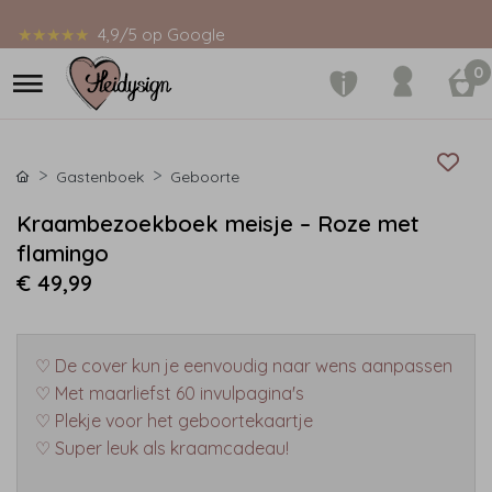
★★★★★
4,9/5 op Google
0
Gastenboek
Geboorte
Kraambezoekboek meisje – Roze met
flamingo
€ 49,99
♡ De cover kun je eenvoudig naar wens aanpassen
♡ Met maarliefst 60 invulpagina's
♡ Plekje voor het geboortekaartje
♡ Super leuk als kraamcadeau!