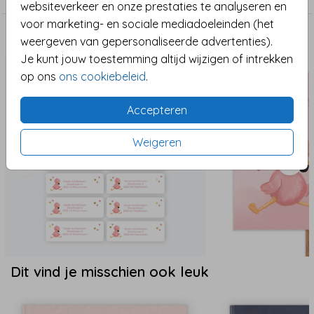
boek een uniek en dierbaar aandenken aan deze
websiteverkeer en onze prestaties te analyseren en
bijzondere tijd.
voor marketing- en sociale mediadoeleinden (het
Maak het compleet
weergeven van gepersonaliseerde advertenties).
Je kunt jouw toestemming altijd wijzigen of intrekken
op ons
ons cookiebeleid
.
Accepteren
Weigeren
Dit vind je misschien ook leuk