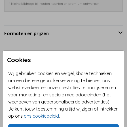
* Kleine bijdrage bij houten kaarten en premium ontwerpen
Formaten en prijzen
Productinformatie
Cookies
Omschrijving
Wij gebruiken cookies en vergelijkbare technieken
Stijlvol en modern: onze zakelijke uitnodiging voor de
om een betere gebruikerservaring te bieden, ons
kerstborrel. Deze uitnodiging heeft een unieke
websiteverkeer en onze prestaties te analyseren en
uitstraling met ronde hoeken en een stoere, moderne
voor marketing- en sociale mediadoeleinden (het
achterzijde in donkere blauwe tinten, afgewerkt met
weergeven van gepersonaliseerde advertenties).
elegante goudfolie bedrukking. Perfect om een
Je kunt jouw toestemming altijd wijzigen of intrekken
Toon meer
professionele en feestelijke sfeer te creëren. Pas de
op ons
ons cookiebeleid
.
voorzijde eenvoudig aan met jouw bedrijfsnaam en
Collectie