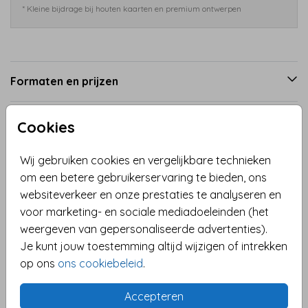
* Kleine bijdrage bij houten kaarten en premium ontwerpen
Formaten en prijzen
Cookies
Productinformatie
Wij gebruiken cookies en vergelijkbare technieken
Omschrijving
om een betere gebruikerservaring te bieden, ons
websiteverkeer en onze prestaties te analyseren en
Kerstkaart met je eigen foto en een feestelijk
voor marketing- en sociale mediadoeleinden (het
fotokader met een fee, vele gekleurde sterretjes en
weergeven van gepersonaliseerde advertenties).
de tekst Merry X-mas and a Happy New Year!
Je kunt jouw toestemming altijd wijzigen of intrekken
op ons
ons cookiebeleid
.
Collectie
Met foto
Accepteren