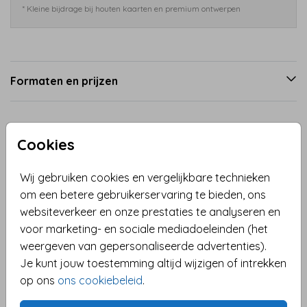
* Kleine bijdrage bij houten kaarten en premium ontwerpen
Formaten en prijzen
Productinformatie
Cookies
Omschrijving
Wij gebruiken cookies en vergelijkbare technieken
Deze kerstkaart is allesbehalve saai! Met een
om een betere gebruikerservaring te bieden, ons
golvende lijn en een opvallende roze kleur brengt
websiteverkeer en onze prestaties te analyseren en
deze kaart een moderne en vrolijke uitstraling aan je
voor marketing- en sociale mediadoeleinden (het
kerstgroeten. De tekst, die in de vorm van een
weergeven van gepersonaliseerde advertenties).
kerstboom is geplaatst, bevat een humoristische
Je kunt jouw toestemming altijd wijzigen of intrekken
Toon meer
boodschap die gegarandeerd een glimlach op het
op ons
ons cookiebeleid
.
gezicht van de ontvanger tovert: "KERST Periode van
Collectie