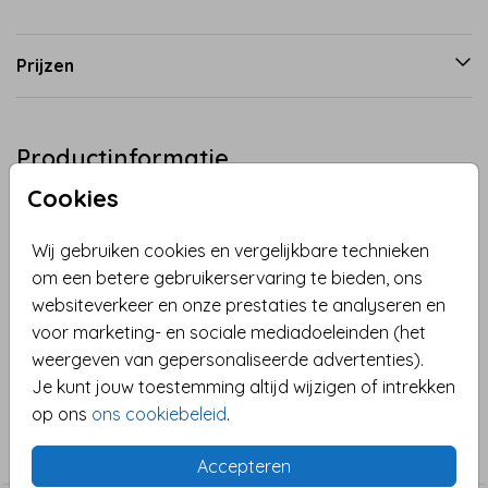
Prijzen
Productinformatie
Cookies
Omschrijving
Bedank je gasten op een bijzondere manier met een
Wij gebruiken cookies en vergelijkbare technieken
fles wijn die niet alleen lekker is, maar ook een
om een betere gebruikerservaring te bieden, ons
persoonlijk tintje heeft. Deze stijlvolle flesetiketten
websiteverkeer en onze prestaties te analyseren en
passen perfect bij je huwelijk, en kunnen volledig
voor marketing- en sociale mediadoeleinden (het
worden gepersonaliseerd om je gasten op een
Toon meer
weergeven van gepersonaliseerde advertenties).
unieke manier te bedanken voor hun aanwezigheid.
Je kunt jouw toestemming altijd wijzigen of intrekken
Dit wijnetiket maakt deel uit van onze 'Love in Fire'
op ons
ons cookiebeleid
.
Collectie
trouwhuisstijl, een collectie die warmte, passie en
Fles etiket
charme uitstraalt. De tinten van warm-roze, paars en
Accepteren