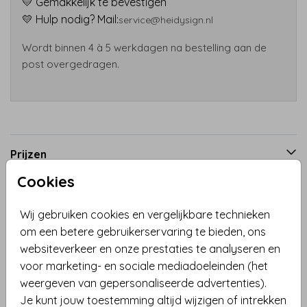
💛 Gemakkelijk te bevestigen
💛 Hulp nodig? Mail:
service@heidysign.nl
Wordt binnen 4 à 5 werkdagen na bestelling aan de
post overgedragen.
Prijzen
Cookies
Productinformatie
Wij gebruiken cookies en vergelijkbare technieken
om een betere gebruikerservaring te bieden, ons
Omschrijving
websiteverkeer en onze prestaties te analyseren en
voor marketing- en sociale mediadoeleinden (het
Met dit unieke geboortebord laat je iedereen weten
weergeven van gepersonaliseerde advertenties).
dat jullie kindje is geboren! Dit raambord heeft een
Je kunt jouw toestemming altijd wijzigen of intrekken
minimalistisch maar speels ontwerp met het silhouet