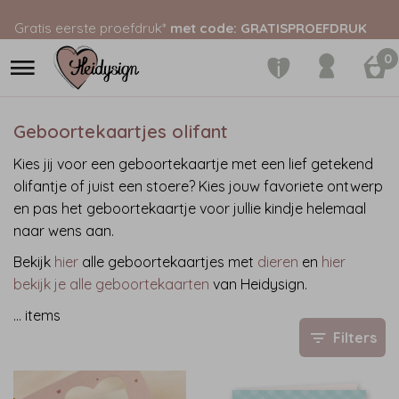
Gratis eerste proefdruk*
met code: GRATISPROEFDRUK
0
Geboortekaartjes olifant
Kies jij voor een geboortekaartje met een lief getekend
olifantje of juist een stoere? Kies jouw favoriete ontwerp
en pas het geboortekaartje voor jullie kindje helemaal
naar wens aan.
Bekijk
hier
alle geboortekaartjes met
dieren
en
hier
bekijk je alle geboortekaarten
van Heidysign.
…
items
Filters