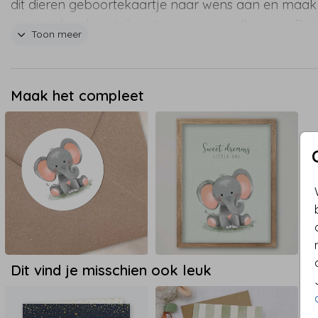
dit dieren geboortekaartje naar wens aan en maak
een uniek geboortekaartje van voor jullie zoon. De
Toon meer
ronhoek geboortekaart kan ook met rechte hoeke
worden besteld.
Maak het compleet
Dit vind je misschien ook leuk