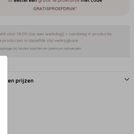
🎁
Bestel een
gratis 1e proefdruk
met code
GRATISPROEFDRUK*
eld vóór 18:00 (op een werkdag) = vandaag in productie
 producten in dezelfde stijl verkrijgbaar
 bijdrage bij houten kaarten en premium ontwerpen
en en prijzen