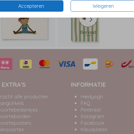
Accepteren
Weigeren
 EXTRA'S
INFORMATIE
rzicht alle producten
Heidysign
angcirkels
FAQ
oortebedankjes
Pinterest
oorteborden
Instagram
oorteposters
Facebook
iersoorten
Kleurplaten