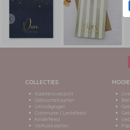
COLLECTIES
MOOIE
Kaartenoverzicht
Ove
Geboortekaarten
Beh
Uitnodigingen
Geb
Communie | Lentefeest
Geb
Kinderfeest
Geb
Verhuiskaarten
Pap