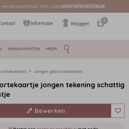
s eerste proefdruk* met code:
GRATISPROEFDRUK
0
Contact
Informatie
Inloggen
N 
WENSKAARTEN 
MEER 
oortekaartjes
Jongen geboortekaartjes
rtekaartje jongen tekening schattig
ntje
Bewerken