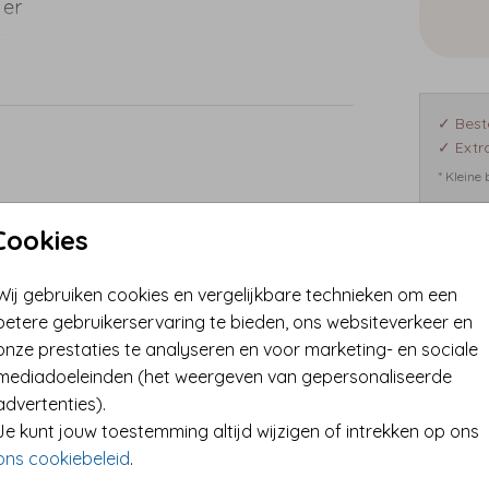
 er
ze
n
✓ Best
✓ Extra
* Kleine
Cookies
Format
Wij gebruiken cookies en vergelijkbare technieken om een
betere gebruikerservaring te bieden, ons websiteverkeer en
onze prestaties te analyseren en voor marketing- en sociale
mediadoeleinden (het weergeven van gepersonaliseerde
advertenties).
Je kunt jouw toestemming altijd wijzigen of intrekken op ons
ons cookiebeleid
.