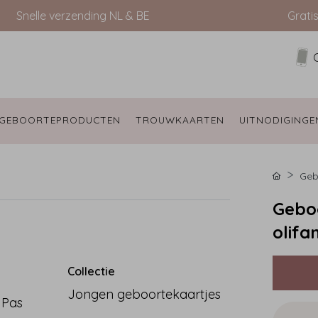
Snelle verzending NL & BE
Grati
GEBOORTEPRODUCTEN 
TROUWKAARTEN 
UITNODIGINGE
Geb
Geboo
olifa
Collectie
Jongen geboortekaartjes
 Pas