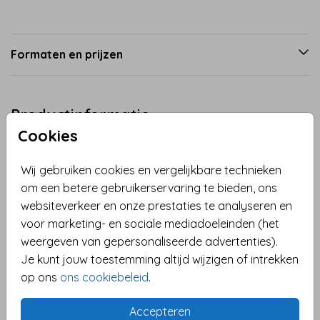
Formaten en prijzen
Productinformatie
Cookies
Omschrijving
Wij gebruiken cookies en vergelijkbare technieken
Zomerse vakantiekaart met je eigen foto op een
om een betere gebruikerservaring te bieden, ons
vrolijke print met cocktailglazen en citroenschijfjes.
websiteverkeer en onze prestaties te analyseren en
De foto en teksten kunnen eenvoudig worden
voor marketing- en sociale mediadoeleinden (het
aangepast.
weergeven van gepersonaliseerde advertenties).
Toon meer
Je kunt jouw toestemming altijd wijzigen of intrekken
op ons
ons cookiebeleid
.
Collectie
Zomaar
Accepteren