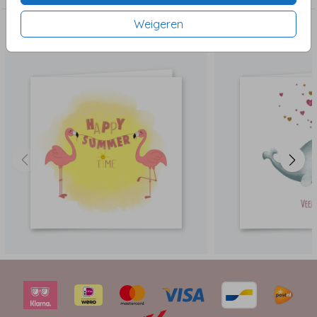
Weigeren
Dit vind je misschien ook leuk