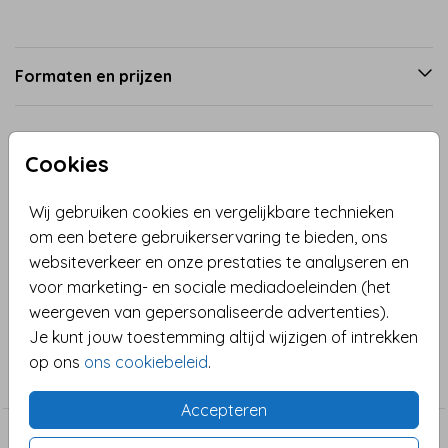
Formaten en prijzen
Productinformatie
Cookies
Omschrijving
Wij gebruiken cookies en vergelijkbare technieken
om een betere gebruikerservaring te bieden, ons
Paaskaart met je eigen foto en een vrolijke fotokader
websiteverkeer en onze prestaties te analyseren en
van bloemen en emoji-icoontjes paaseitjes. De foto is
voor marketing- en sociale mediadoeleinden (het
gemakkelijk te vervangen.
weergeven van gepersonaliseerde advertenties).
Je kunt jouw toestemming altijd wijzigen of intrekken
Collectie
op ons
ons cookiebeleid
.
Zomaar
Accepteren
Dit vind je misschien ook leuk