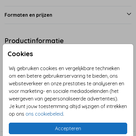
Formaten en prijzen
Productinformatie
Cookies
Omschrijving
Leuke kleurrijke Paaskaart. Kaart met goudkleurige
Wij gebruiken cookies en vergelijkbare technieken
tekst: Vrolijk Pasen en emoji icoontjes als paaseieren.
om een betere gebruikerservaring te bieden, ons
Paashaasje, varken, unicorn en smileys. (geen
websiteverkeer en onze prestaties te analyseren en
goudfolie)
voor marketing- en sociale mediadoeleinden (het
Toon meer
weergeven van gepersonaliseerde advertenties).
Je kunt jouw toestemming altijd wijzigen of intrekken
Collectie
op ons
ons cookiebeleid
.
Zomaar
Accepteren