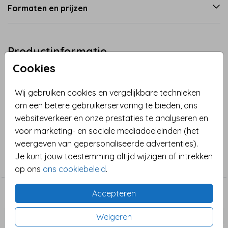
Formaten en prijzen
Productinformatie
Cookies
Omschrijving
Sinterklaaskaart met snoepgoed en een label met
Wij gebruiken cookies en vergelijkbare technieken
een gedichtje om te laten weten, dat je de ontvanger
om een betere gebruikerservaring te bieden, ons
van deze wenskaart niet bent vergeten.
websiteverkeer en onze prestaties te analyseren en
voor marketing- en sociale mediadoeleinden (het
weergeven van gepersonaliseerde advertenties).
Collectie
Je kunt jouw toestemming altijd wijzigen of intrekken
Sinterklaas
op ons
ons cookiebeleid
.
Accepteren
Dit vind je misschien ook leuk
Weigeren