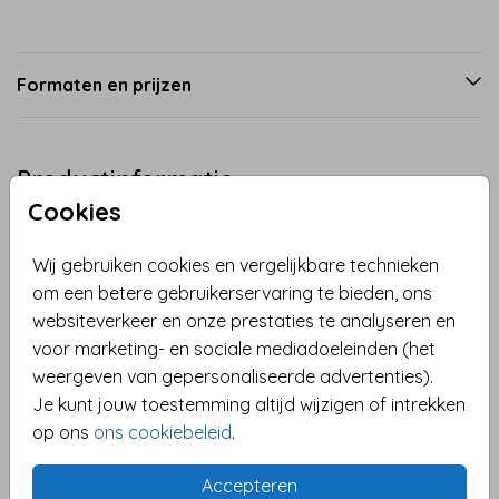
Formaten en prijzen
Productinformatie
Cookies
Omschrijving
Wij gebruiken cookies en vergelijkbare technieken
Grappige rode kerstwenskaart met een tekening van
om een betere gebruikerservaring te bieden, ons
een fluffy rendier met een rode neus en vele
websiteverkeer en onze prestaties te analyseren en
sterretjes. Pas de kaart naar wens aan en maak er
voor marketing- en sociale mediadoeleinden (het
jouw unieke kerstkaart van met een persoonlijke
weergeven van gepersonaliseerde advertenties).
kerstwens en laat deze direct naar iemand
Toon meer
Je kunt jouw toestemming altijd wijzigen of intrekken
verzenden.
op ons
ons cookiebeleid
.
Collectie
Kerstkaart
Accepteren