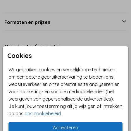
Formaten en prijzen
Productinformatie
Cookies
Omschrijving
Wij gebruiken cookies en vergelijkbare technieken
Stoere verjaardagskaart voor jongens. Krijtbord look
om een betere gebruikerservaring te bieden, ons
en graffiti stijl. Tip: maak je kaart persoonlijk door het
websiteverkeer en onze prestaties te analyseren en
woord "YOU!" te vervangen voor de naam van de
voor marketing- en sociale mediadoeleinden (het
jarige.
weergeven van gepersonaliseerde advertenties).
Toon meer
Je kunt jouw toestemming altijd wijzigen of intrekken
op ons
ons cookiebeleid
.
Collectie
Felicitatie verjaardag
Accepteren