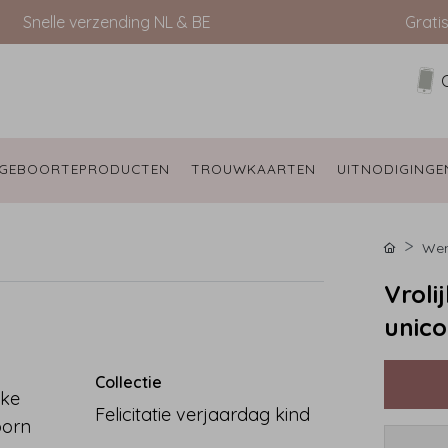
Snelle verzending NL & BE
Grati
GEBOORTEPRODUCTEN 
TROUWKAARTEN 
UITNODIGINGE
Wen
Vroli
unic
Collectie
jke
Felicitatie verjaardag kind
oorn