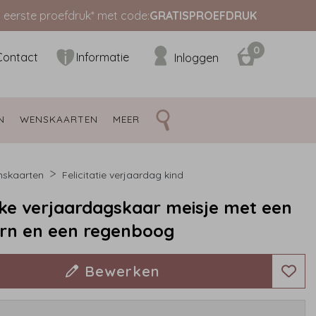
s eerste proefdruk* met code:
GRATISPROEFDRUK
0
Contact
Informatie
Inloggen
N 
WENSKAARTEN 
MEER 
skaarten
Felicitatie verjaardag kind
jke verjaardagskaar meisje met een
orn en een regenboog
Bewerken