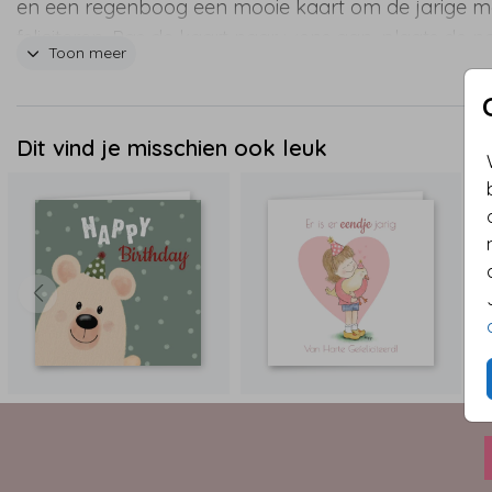
en een regenboog een mooie kaart om de jarige m
feliciteren. Pas de kaart naar wens aan, plaats de 
Toon meer
van de jarige op de voorkant van de kaart en verr
jarig met deze kleurrijke verjaardagskaart in de
brievenbus.
Dit vind je misschien ook leuk