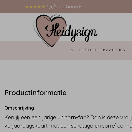
★★★★★
4,9/5 op Google
⌂ 
GEBOORTEKAARTJES 
Productinformatie
Omschrijving
Ken jij een een jarige unicorn-fan? Dan is deze vroli
verjaardagskaart met een schattige unicorn/ eenh