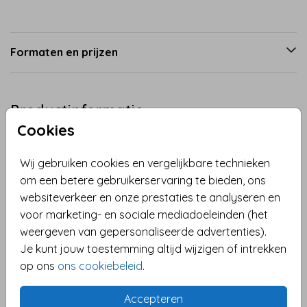
Formaten en prijzen
Productinformatie
Cookies
Omschrijving
Wij gebruiken cookies en vergelijkbare technieken
Vier de geboorte van een meisje met deze schattige
om een betere gebruikerservaring te bieden, ons
felicitatiekaart! De kaart heeft een lief girafje op een
websiteverkeer en onze prestaties te analyseren en
roze achtergrond en is volledig aanpasbaar naar
voor marketing- en sociale mediadoeleinden (het
wens. Voeg een persoonlijke boodschap toe en kies
weergeven van gepersonaliseerde advertenties).
je favoriete lettertype en kleuren. Verstuur de kaart
Toon meer
Je kunt jouw toestemming altijd wijzigen of intrekken
direct vanaf onze website naar de kersverse ouders.
op ons
ons cookiebeleid
.
Maak je felicitatie persoonlijk en speciaal met deze
Collectie
unieke geboortekaart.
Felicitatie geboorte
Accepteren