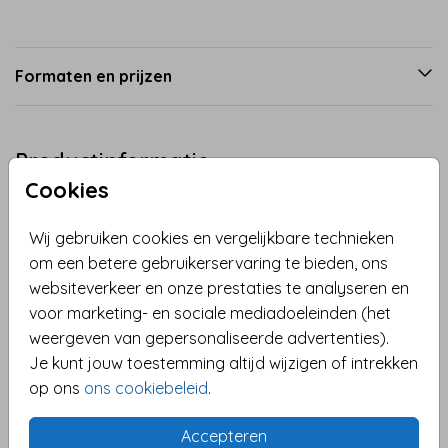
Formaten en prijzen
Productinformatie
Cookies
Omschrijving
Wij gebruiken cookies en vergelijkbare technieken
Vier de komst van een jongen met deze schattige
om een betere gebruikerservaring te bieden, ons
felicitatiekaart! De kaart heeft een lief girafje op een
websiteverkeer en onze prestaties te analyseren en
blauwe achtergrond en is volledig aanpasbaar naar
voor marketing- en sociale mediadoeleinden (het
wens. Voeg een persoonlijke boodschap toe en kies
weergeven van gepersonaliseerde advertenties).
je favoriete lettertype en kleuren. Verstuur de kaart
Toon meer
Je kunt jouw toestemming altijd wijzigen of intrekken
direct vanaf onze website naar de kersverse ouders.
op ons
ons cookiebeleid
.
Maak je felicitatie persoonlijk en speciaal met deze
Collectie
unieke geboortekaart.
Felicitatie geboorte
Accepteren