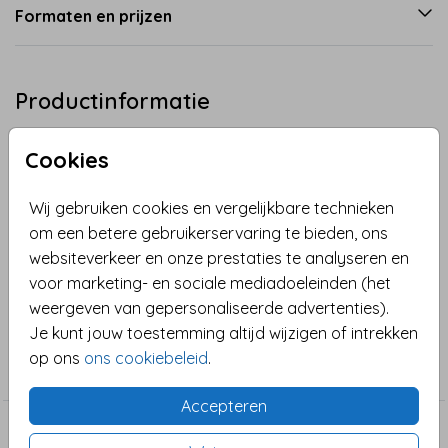
Formaten en prijzen
Productinformatie
Omschrijving
Cookies
Felicitatie geboorte meisje. Originele felicitatie kaart
met een nog uit te knippen deurhanger. Op de
Wij gebruiken cookies en vergelijkbare technieken
deurhanger staat een tekening van een lief baby
om een betere gebruikerservaring te bieden, ons
konijntje met een knuffeltje. TIP: Plaats de naam van
websiteverkeer en onze prestaties te analyseren en
het kindje op de deurhanger en maak je kaart zo
Toon meer
voor marketing- en sociale mediadoeleinden (het
extra persoonlijk.
weergeven van gepersonaliseerde advertenties).
Je kunt jouw toestemming altijd wijzigen of intrekken
Collectie
op ons
ons cookiebeleid
.
Felicitatie geboorte
Accepteren
Dit vind je misschien ook leuk