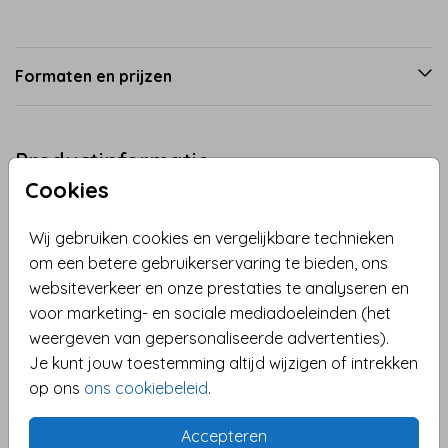
Formaten en prijzen
Productinformatie
Cookies
Omschrijving
Wij gebruiken cookies en vergelijkbare technieken
Felicitatie voor de geboorte van een jongen.
om een betere gebruikerservaring te bieden, ons
Grappige wenskaart met een tekening van een
websiteverkeer en onze prestaties te analyseren en
alpaca. Plaats eenvoudig een persoonlijke
voor marketing- en sociale mediadoeleinden (het
boodschap op de kaart en verras de kersverse
weergeven van gepersonaliseerde advertenties).
ouders met een felicitatie kaartje in de brievenbus.
Toon meer
Je kunt jouw toestemming altijd wijzigen of intrekken
op ons
ons cookiebeleid
.
Collectie
Felicitatie geboorte
Accepteren