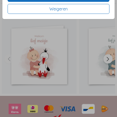
Weigeren
Dit vind je misschien ook leuk