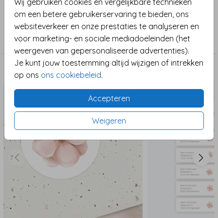
Wij gebruiken cookies en vergelijkbare technieken
een warme en elegante manier verwelkomd worden
om een betere gebruikerservaring te bieden, ons
op de trouwlocatie. Het bord is volledig te
Collectie
websiteverkeer en onze prestaties te analyseren en
personaliseren: voeg jullie namen en trouwdatum toe,
voor marketing- en sociale mediadoeleinden (het
Bruiloft
pas het lettertype of de kleuren aan, of kies voor een
weergeven van gepersonaliseerde advertenties).
ander detail zoals een hartje in plaats van het
Je kunt jouw toestemming altijd wijzigen of intrekken
bloemetje. Combineer met de trouwkaart en
Maak het compleet
op ons
ons cookiebeleid
.
sluitzegel voor een complete trouwhuisstijl in dezelfde
look.
Accepteren
Weigeren