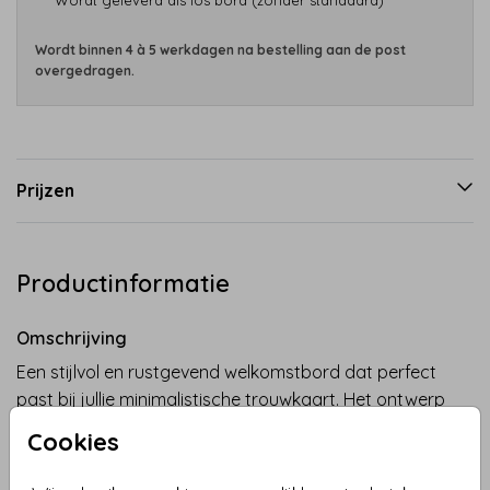
Wordt geleverd als los bord (zonder standaard)
Wordt binnen 4 à 5 werkdagen na bestelling aan de post
overgedragen.
Prijzen
Productinformatie
Omschrijving
Een stijlvol en rustgevend welkomstbord dat perfect
past bij jullie minimalistische trouwkaart. Het ontwerp
heeft een witte achtergrond, het woord Welkom in
Cookies
een zachte grijsgroene tint en een subtiel roze
bloemetje als illustratief detail. Laat jullie gasten op
Toon meer