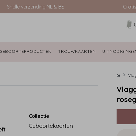
Snelle verzending NL & BE
Grati
GEBOORTEPRODUCTEN 
TROUWKAARTEN 
UITNODIGINGE
Vla
Vlagg
roseg
Collectie
Geboortekaarten
eft