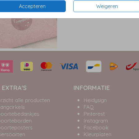
Accepteren
Weigeren
 EXTRA'S
INFORMATIE
rzicht alle producten
Heidysign
angcirkels
FAQ
oortebedankjes
Pinterest
oorteborden
Instagram
oorteposters
Facebook
iersoorten
Kleurplaten