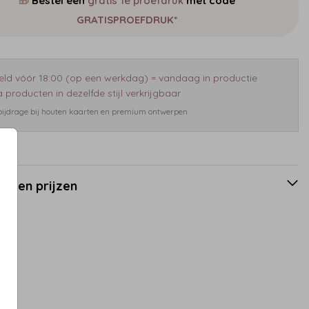
🎁
Bestel een
gratis 1e proefdruk
met code
GRATISPROEFDRUK*
eld vóór 18:00 (op een werkdag) = vandaag in productie
 producten in dezelfde stijl verkrijgbaar
 bijdrage bij houten kaarten en premium ontwerpen
en en prijzen