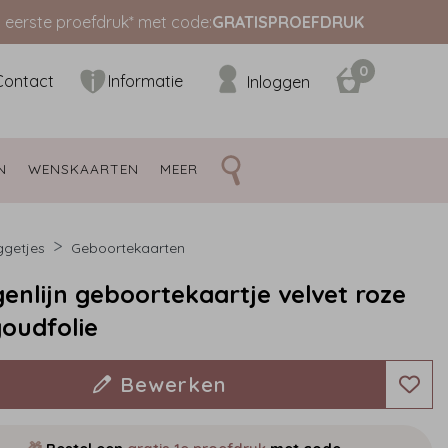
s eerste proefdruk* met code:
GRATISPROEFDRUK
0
Contact
Informatie
Inloggen
N 
WENSKAARTEN 
MEER 
ggetjes
Geboortekaarten
enlijn geboortekaartje velvet roze
oudfolie
Bewerken