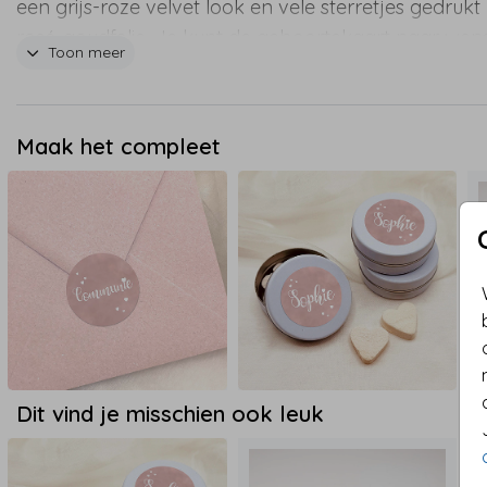
een grijs-roze velvet look en vele sterretjes gedrukt
rosé-goudfolie. Je kunt de geboortekaart naar wen
Toon meer
aanpassen. BEVESTIGING Het bevestigingsmateriaa
bestel je los bij de kaart. Je kunt zelf kiezen uit één
onze mooie touwtjes of velvet linten. Tijdens het bes
Maak het compleet
van jouw geboortekaartje kun je aanvinken welke 
deze producten je bij jouw kaartje wenst. Je dient 
vlaggenlijn zelf in elkaar te zetten. TIP: Het oudroze
velvet lint past erg mooi bij deze kaart. FORMAAT 
maat van 1 vlag is ongeveer 11x14 cm. Het bijpasse
formaat van de envelop is 12x18 cm.
Dit vind je misschien ook leuk