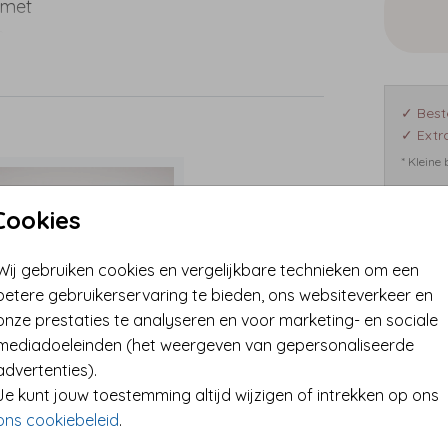
 met
s
l
 van
✓ Best
tellen
✓ Extra
van
* Kleine
de
Cookies
De
nde
Format
Wij gebruiken cookies en vergelijkbare technieken om een
betere gebruikerservaring te bieden, ons websiteverkeer en
onze prestaties te analyseren en voor marketing- en sociale
mediadoeleinden (het weergeven van gepersonaliseerde
advertenties).
Je kunt jouw toestemming altijd wijzigen of intrekken op ons
ons cookiebeleid
.