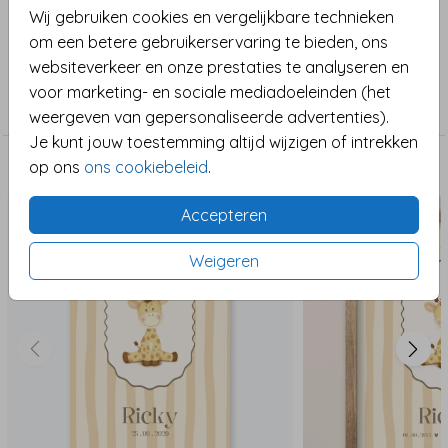
Wij gebruiken cookies en vergelijkbare technieken
zorgen voor een stijlvolle en speelse uitstraling.
Toon meer
om een betere gebruikerservaring te bieden, ons
Perfect om de geboorte feestelijk aan te kondigen!
websiteverkeer en onze prestaties te analyseren en
Deze vlag wordt dubbelzijdig bedrukt. Je kunt zelf
Collectie
voor marketing- en sociale mediadoeleinden (het
beide kanten naar wens aanpassen. De vlag wordt
Geboortevlag
weergeven van gepersonaliseerde advertenties).
gemaakt van een stevig pvc-materiaal en is
Je kunt jouw toestemming altijd wijzigen of intrekken
weerbestendig. Wel raden we aan de vlag met
op ons
ons cookiebeleid
.
onstuimig weer binnen te halen om beschadiging te
Maak het compleet
voorkomen. LET OP: De vlag wordt zonder
Accepteren
vlaggenstok geleverd. De vlag heeft een lus en een
open zoom aan de bovenzijde waarin je een
Weigeren
vlaggenstok kunt steken.