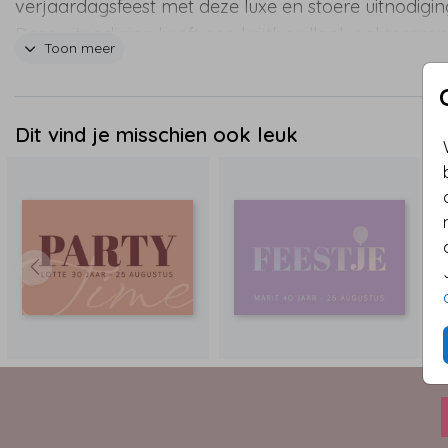
verjaardagsfeest met deze luxe en stoere uitnodigin
Deze uitnodiging heeft een krijtbordlook achtergro
Toon meer
een tekst en proostende glazen gedrukt met goudfol
Dit vind je misschien ook leuk