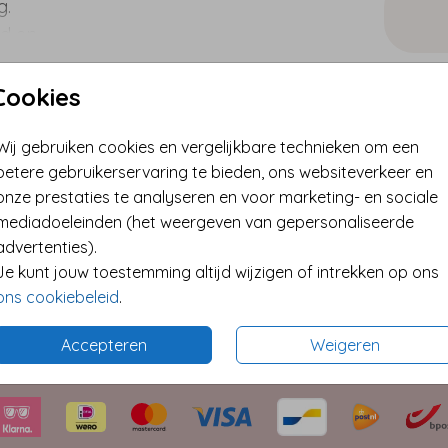
g.
nd en
ie.
Cookies
✓ Best
✓ Extra
Wij gebruiken cookies en vergelijkbare technieken om een
* Kleine
betere gebruikerservaring te bieden, ons websiteverkeer en
onze prestaties te analyseren en voor marketing- en sociale
mediadoeleinden (het weergeven van gepersonaliseerde
advertenties).
Format
Je kunt jouw toestemming altijd wijzigen of intrekken op ons
ons cookiebeleid
.
Accepteren
Weigeren