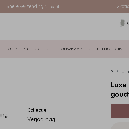
Snelle verzending NL & BE
Grati
GEBOORTEPRODUCTEN 
TROUWKAARTEN 
UITNODIGINGE
Uit
Luxe 
goudf
Collectie
ing.
Verjaardag