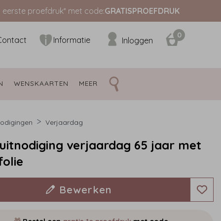
s eerste proefdruk* met code:
GRATISPROEFDRUK
0
Contact
Informatie
Inloggen
N 
WENSKAARTEN 
MEER 
nodigingen
Verjaardag
uitnodiging verjaardag 65 jaar met
olie
Bewerken