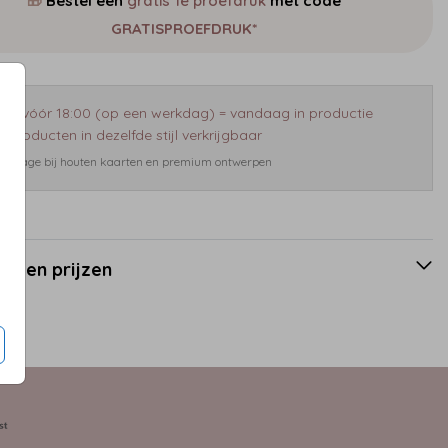
🎁
Bestel een
gratis 1e proefdruk
met code
GRATISPROEFDRUK*
eld vóór 18:00 (op een werkdag) = vandaag in productie
 producten in dezelfde stijl verkrijgbaar
 bijdrage bij houten kaarten en premium ontwerpen
en en prijzen