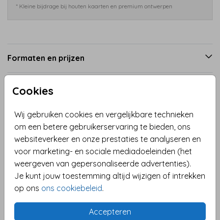
* Kleine bijdrage bij houten kaarten en premium ontwerpen
Formaten en prijzen
Cookies
Productinformatie
Wij gebruiken cookies en vergelijkbare technieken
Omschrijving
om een betere gebruikerservaring te bieden, ons
websiteverkeer en onze prestaties te analyseren en
Verhuiskaart - adreswijziging. Grappige kaart met
voor marketing- en sociale mediadoeleinden (het
een illustratie van 2 girafjes met hun kop uit een dak.
weergeven van gepersonaliseerde advertenties).
Samen onder één dak.
Je kunt jouw toestemming altijd wijzigen of intrekken
op ons
ons cookiebeleid
.
Collectie
Verhuiskaart
Accepteren