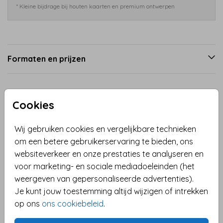
* Kleine bijdrage bij houten kaarten en premium ontwerpen
Formaten en prijzen
Productinformatie
Cookies
Omschrijving
Wij gebruiken cookies en vergelijkbare technieken
Hippe uitnodiging voor een lentefeest in botanische
om een betere gebruikerservaring te bieden, ons
stijl met bloemen en hartjes. Deze kaart is eenvoudig
websiteverkeer en onze prestaties te analyseren en
aan te passen en je kunt deze dus ook als
voor marketing- en sociale mediadoeleinden (het
uitnodiging voor een vormsel of communie gebruiken.
weergeven van gepersonaliseerde advertenties).
Je kunt jouw toestemming altijd wijzigen of intrekken
Toon meer
op ons
ons cookiebeleid
.
Collectie