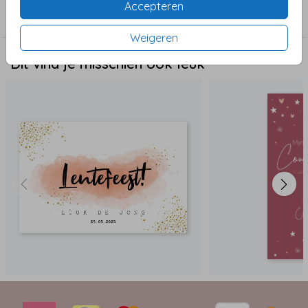
Accepteren
Communie en vormsel
Weigeren
Dit vind je misschien ook leuk