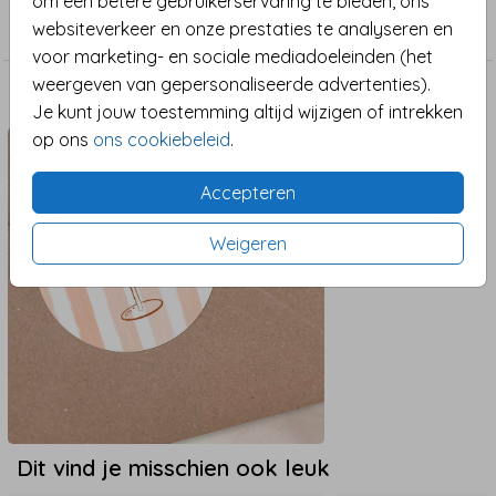
om een betere gebruikerservaring te bieden, ons
feestsfeer.
21-Diner
websiteverkeer en onze prestaties te analyseren en
voor marketing- en sociale mediadoeleinden (het
De kaart is volledig naar wens aan te passen in de
weergeven van gepersonaliseerde advertenties).
editor. Bestel een eerste proefdruk vanaf €1,- en
Maak het compleet
Je kunt jouw toestemming altijd wijzigen of intrekken
bekijk jouw kaartje in het echt – inclusief
op ons
ons cookiebeleid
.
papiersamples van alle papiersoorten en
envelopkleuren.
Accepteren
Psst… deze kaart is ook superleuk voor een cocktail
Weigeren
night of verjaardag met ‘Spritz vibes’. Cheers!
Dit vind je misschien ook leuk