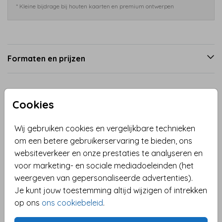
* Kleine bijdrage bij houten kaarten en premium ontwerpen
Formaten en prijzen
Productinformatie
Cookies
Omschrijving
Wij gebruiken cookies en vergelijkbare technieken
Deze elegante dubbele trouwkaart is ontworpen in
om een betere gebruikerservaring te bieden, ons
de stijl van
websiteverkeer en onze prestaties te analyseren en
Soft Vintage Toast
– met een witte
achtergrond, diepblauwe typografie en een
voor marketing- en sociale mediadoeleinden (het
handgetekende illustratie van glazen als subtiel,
weergeven van gepersonaliseerde advertenties).
romantisch detail.
Je kunt jouw toestemming altijd wijzigen of intrekken
Toon meer
op ons
ons cookiebeleid
.
De klassieke opmaak in combinatie met moderne
Collectie