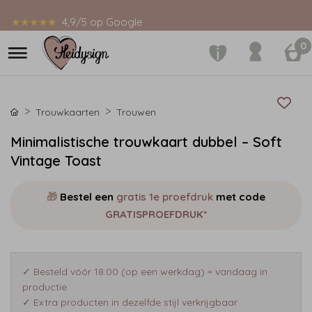
★★★★★
4,9/5 op Google
0
Trouwkaarten
Trouwen
Minimalistische trouwkaart dubbel – Soft
Vintage Toast
🎁
Bestel een
gratis 1e proefdruk
met code
GRATISPROEFDRUK*
✓ Besteld vóór 18:00 (op een werkdag) = vandaag in
productie
✓ Extra producten in dezelfde stijl verkrijgbaar